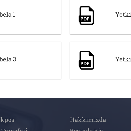
bela 1
Yetki
bela 3
Yetki
ekpos
Hakkımızda
 Transferi
Basında Biz