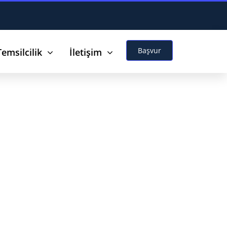
Başvur
Temsilcilik
İletişim