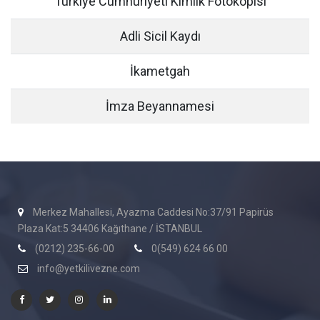
Türkiye Cumhuriyeti Kimlik Fotokopisi
Adli Sicil Kaydı
İkametgah
İmza Beyannamesi
Merkez Mahallesi, Ayazma Caddesi No:37/91 Papirüs
Plaza Kat:5 34406 Kağıthane / İSTANBUL
(0212) 235-66-00
0(549) 624 66 00
info@yetkilivezne.com